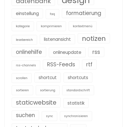
design
datenbank
formatierung
einstellung
faq
kategorie
komprimieren
kontextmenü
notizen
listenansicht
lesebereich
onlinehilfe
rss
onlineupdate
RSS-Feeds
rtf
rss-channels
shortcut
shortcuts
scrollen
sortieren
sortierung
standardschrift
staticwebsite
statistik
suchen
sync
synchronisieren