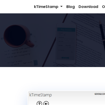
Zum
kTimeStamp
Blog
Download
O
Inhalt
springen