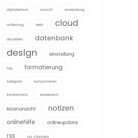
alphabetisch
ansicht
anwendung
cloud
aufteilung
beta
datenbank
darstellen
design
einstellung
formatierung
faq
kategorie
komprimieren
kontextmenü
lesebereich
notizen
listenansicht
onlinehilfe
onlineupdate
rss
rss-channels