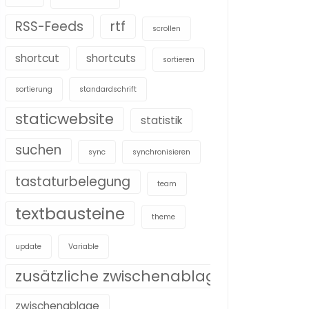
RSS-Feeds
rtf
scrollen
shortcut
shortcuts
sortieren
sortierung
standardschrift
staticwebsite
statistik
suchen
sync
synchronisieren
tastaturbelegung
team
textbausteine
theme
update
Variable
zusätzliche zwischenablage
zwischenablage