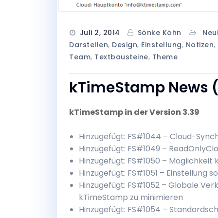
Juli 2, 2014
Sönke Köhn
Neu
Darstellen
,
Design
,
Einstellung
,
Notizen
,
Team
,
Textbausteine
,
Theme
kTimeStamp News (
kTimeStamp in der Version 3.39
Hinzugefügt: FS#1044 – Cloud-Synch
Hinzugefügt: FS#1049 – ReadOnlyCl
Hinzugefügt: FS#1050 – Möglichkei
Hinzugefügt: FS#1051 – Einstellung
Hinzugefügt: FS#1052 – Globale Ver
kTimeStamp zu minimieren
Hinzugefügt: FS#1054 – Standardschri