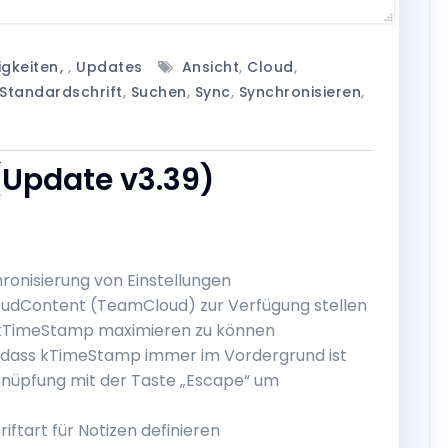
igkeiten
,
Updates
Ansicht
,
Cloud
,
Standardschrift
,
Suchen
,
Sync
,
Synchronisieren
,
Update v3.39)
ronisierung von Einstellungen
oudContent (TeamCloud) zur Verfügung stellen
t kTimeStamp maximieren zu können
 sodass kTimeStamp immer im Vordergrund ist
knüpfung mit der Taste „Escape“ um
ftart für Notizen definieren